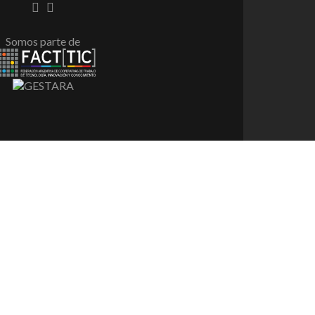
Enlace
Enlace
de
de
Facebook
instagram
Somos parte de