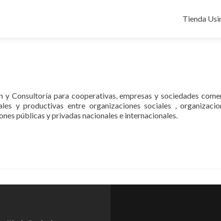
Ir
al
Tienda Usi
contenido
n y Consultoría para cooperativas, empresas y sociedades comer
les y productivas entre organizaciones sociales , organizaci
nes públicas y privadas nacionales e internacionales.