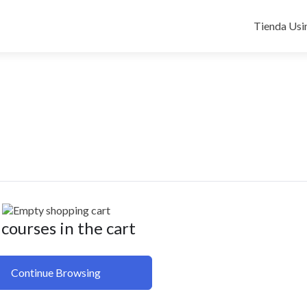
Ir
al
Tienda Usi
contenido
courses in the cart
Continue Browsing