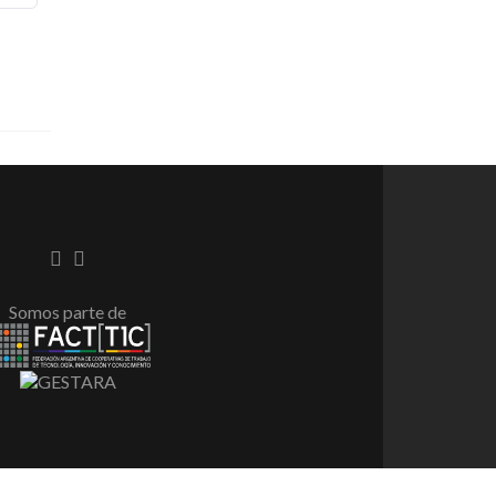
Enlace
Enlace
de
de
Facebook
instagram
Somos parte de